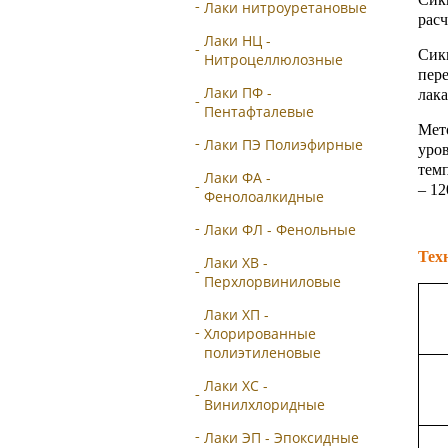
Лаки нитроуретановые
расч
Лаки НЦ -
Сик
Нитроцеллюлозные
пере
Лаки ПФ -
лака
Пентафталевые
Мет
Лаки ПЭ Полиэфирные
уро
тем
Лаки ФА -
– 12
Фенолоалкидные
Лаки ФЛ - Фенольные
Тех
Лаки ХВ -
Перхлорвиниловые
Лаки ХП -
Хлорированные
полиэтиленовые
Лаки ХС -
Винилхлоридные
Лаки ЭП - Эпоксидные