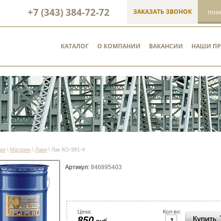
+7 (343) 384-72-72
ЗАКАЗАТЬ ЗВОНОК
КАТАЛОГ
О КОМПАНИИ
ВАКАНСИИ
НАШИ П
ая
\
Магазин
\
Лаки
\
Лак КО-991-4
Артикул:
846895403
Цена:
Кол-во:
850