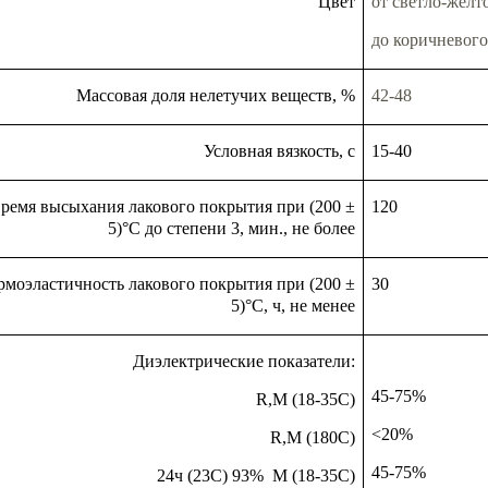
Цвет
от светло-желт
до коричневого
Массовая доля нелетучих веществ, %
42-48
Условная вязкость, с
15-40
ремя высыхания лакового покрытия при (200 ±
120
5)°С до степени 3, мин., не более
рмоэластичность лакового покрытия при (200 ±
30
5)°С, ч, не менее
Диэлектрические показатели:
45-75%
R,М (18-35С)
<20%
R,M (180С)
45-75%
24ч (23С) 93% M (18-35C)