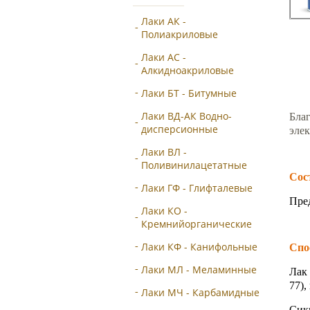
Лаки АК -
Полиакриловые
Лаки АС -
Алкидноакриловые
Лаки БТ - Битумные
Лаки ВД-АК Водно-
Бла
дисперсионные
эле
Лаки ВЛ -
Поливинилацетатные
Сос
Лаки ГФ - Глифталевые
Пре
Лаки КО -
Кремнийорганические
Лаки КФ - Канифольные
Спо
Лаки МЛ - Меламинные
Лак
77),
Лаки МЧ - Карбамидные
Сик