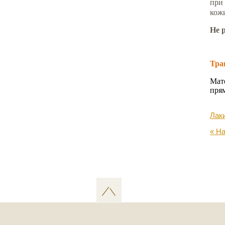
при
кож
Не 
Тра
Мат
прям
Лак
« Н