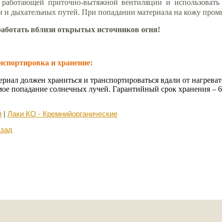
 работающей приточно-вытяжной вентиляции и использовать
и и дыхательных путей. При попадании материала на кожу промы
работать вблизи открытых источников огня!
нспортировка и хранение:
ериал должен храниться и транспортироваться вдали от нагрева
ое попадание солнечных лучей. Гарантийный срок хранения – 6 
и
|
Лаки КО - Кремнийорганические
азад