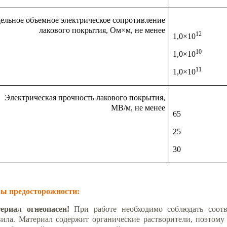
ельное объемное электрическое сопротивление
лакового покрытия, Ом×м, не менее
12
1,0×10
10
1,0×10
11
1,0×10
Электрическая прочность лакового покрытия,
МВ/м, не менее
65
25
30
ы предосторожности:
ериал огнеопасен!
При работе необходимо соблюдать соот
вила. Материал содержит органические растворители, поэтому