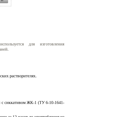
спользуется для изготовления
аней.
ских растворителях.
 с сиккативом ЖК-1 (ТУ 6-10-1641-
ии за 12 часов до употребления из