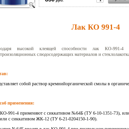
руб.
Лак КО 991-4
годаря высокой клеящей способности лак КО-991-4 и
ктроизоляционных слюдосодержащих материалов и стеклолакотк
тав:
дставляет собой раствор кремнийорганической смолы в органиче
соб применения:
 КО-991-4 применяют с сиккативом №64Б (ТУ 6-10-1351-73), или
 или с сиккативом ЖК-12 (ТУ 6-21-0204150-1-90).
катив №64Б вводят в лак КО-991-4 при тщательном перемешиван