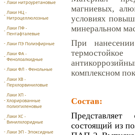
Лаки нитроуретановые
магниевых, алю
Лаки НЦ -
условиях повыш
Нитроцеллюлозные
минеральном мас
Лаки ПФ -
Пентафталевые
При нанесении
Лаки ПЭ Полиэфирные
термостойкое
Лаки ФА -
Фенолоалкидные
антикоррозий
Лаки ФЛ - Фенольные
комплексном пок
Лаки ХВ -
Перхлорвиниловые
Лаки ХП -
Состав:
Хлорированные
полиэтиленовые
Представляет 
Лаки ХС -
Винилхлоридные
состоящий из п
Лаки ЭП - Эпоксидные