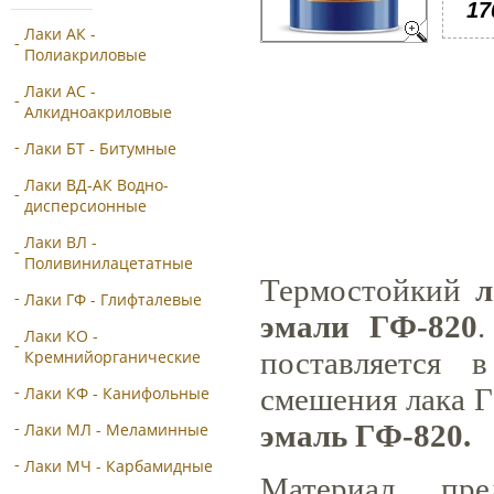
17
Лаки АК -
Полиакриловые
Лаки АС -
Алкидноакриловые
Лаки БТ - Битумные
Лаки ВД-АК Водно-
дисперсионные
Лаки ВЛ -
Поливинилацетатные
Термостойкий
л
Лаки ГФ - Глифталевые
эмали ГФ-820
.
Лаки КО -
поставляется 
Кремнийорганические
смешения лака 
Лаки КФ - Канифольные
эмаль ГФ-820.
Лаки МЛ - Меламинные
Лаки МЧ - Карбамидные
Материал пре